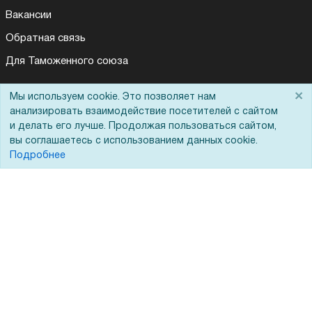
Вакансии
Обратная связь
Для Таможенного союза
×
Мы используем cookie. Это позволяет нам
анализировать взаимодействие посетителей с сайтом
Запрос актов сверки
и делать его лучше. Продолжая пользоваться сайтом,
вы соглашаетесь с использованием данных cookie.
Подробнее
© 2002 - 2026 Форофис – поставки оборудования для бизнеса:
полиграфического, банковского, презентационного и оргтехники
На информационном ресурсе применяются
рекомендательные
технологии
Наш сайт защищен с помощью Yandex SmartCaptcha и
соответствует
политике обработки данных
Политика обработки персональных данных
Согласие на обработку персональных данных