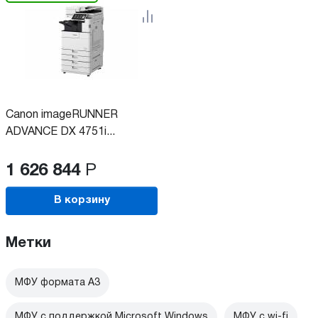
Canon imageRUNNER
ADVANCE DX 4751i...
1 626 844
Р
В корзину
Метки
МФУ формата А3
МФУ с поддержкой Microsoft Windows
МФУ c wi-fi