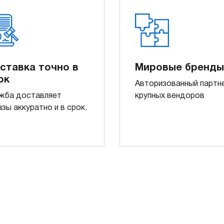
ставка точно в
Мировые бренды
ок
Авторизованный партн
жба доставляет
крупных вендоров
азы аккуратно и в срок.