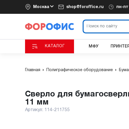
Москва
shop@foroffice.ru
пн-п
КАТАЛОГ
МФУ
ПРИНТЕ
Главная
Полиграфическое оборудование
Бума
сверло для бумагосверлильных машин тефлоновое Stago 4 мм D2
11 мм
Артикул:
114-211755