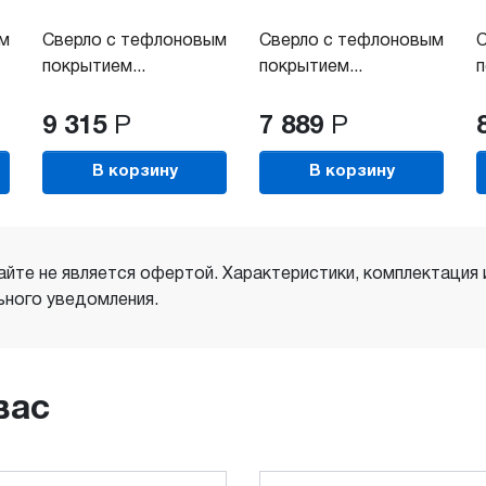
ым
Сверло с тефлоновым
Сверло с тефлоновым
С
покрытием...
покрытием...
п
9 315
Р
7 889
Р
В корзину
В корзину
айте не является офертой. Характеристики, комплектация
ного уведомления.
вас