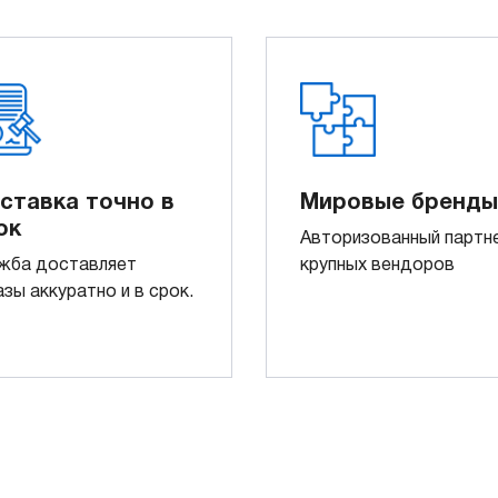
ставка точно в
Мировые бренды
ок
Авторизованный партн
жба доставляет
крупных вендоров
азы аккуратно и в срок.