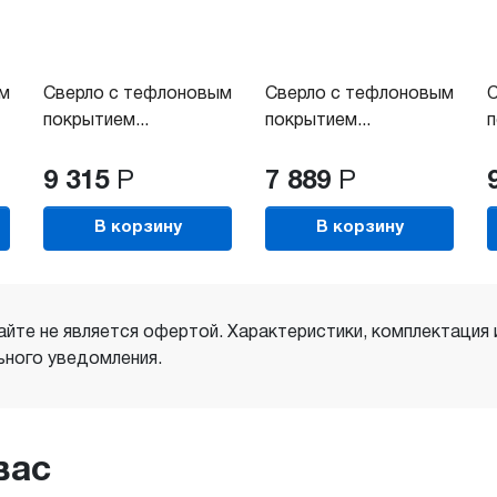
ым
Сверло с тефлоновым
Сверло с тефлоновым
С
покрытием...
покрытием...
п
9 315
Р
7 889
Р
В корзину
В корзину
айте не является офертой. Характеристики, комплектация
ного уведомления.
вас