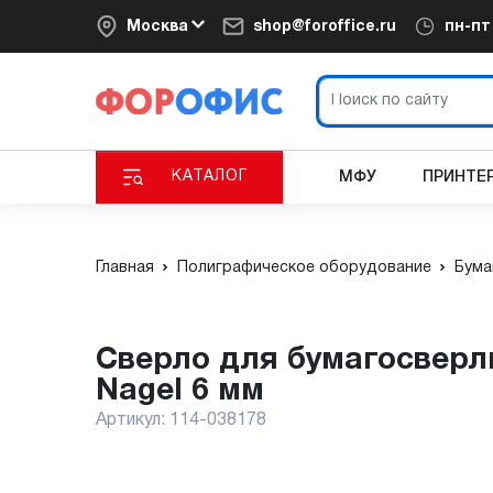
Москва
shop@foroffice.ru
пн-п
КАТАЛОГ
МФУ
ПРИНТЕ
Главная
Полиграфическое оборудование
Бума
сверло для бумагосверлильных машин с тефлоновым покрытием
Nagel 6 мм
Артикул:
114-038178