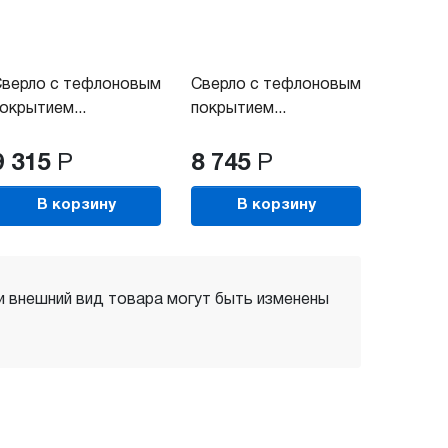
верло с тефлоновым
Сверло с тефлоновым
окрытием...
покрытием...
9 315
Р
8 745
Р
В корзину
В корзину
 и внешний вид товара могут быть изменены