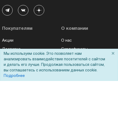
Покупателям
О компании
Акции
О нас
Доставка
Сертификаты
×
Мы используем cookie. Это позволяет нам
Оплата
Новости
анализировать взаимодействие посетителей с сайтом
и делать его лучше. Продолжая пользоваться сайтом,
Для дилеров
Статьи
вы соглашаетесь с использованием данных cookie.
Лизинг
Контакты
Подробнее
Кредитование
Демопоказ
Госучреждениям
Тендеры
Бренды