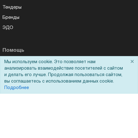
Тендеры
Бренды
ЭДО
Помощь
×
Мы используем cookie. Это позволяет нам
Вопрос-ответ
анализировать взаимодействие посетителей с сайтом
Реквизиты
и делать его лучше. Продолжая пользоваться сайтом,
вы соглашаетесь с использованием данных cookie.
Гарантии и возврат
Подробнее
Сервисный центр
Вакансии
Обратная связь
Для Таможенного союза