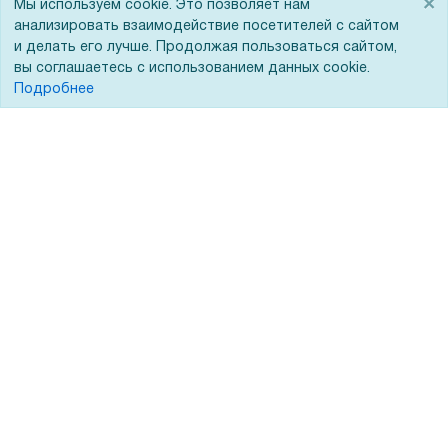
×
Мы используем cookie. Это позволяет нам
Для Вас доступно эксклюзивное приложение при
×
ЭДО
заказе этого товара
анализировать взаимодействие посетителей с сайтом
и делать его лучше. Продолжая пользоваться сайтом,
вы соглашаетесь с использованием данных cookie.
Получить скидку
Не показывать
Подробнее
Помощь
Вопрос-ответ
Реквизиты
Гарантии и возврат
Сервисный центр
Вакансии
Обратная связь
Для Таможенного союза
Запрос актов сверки