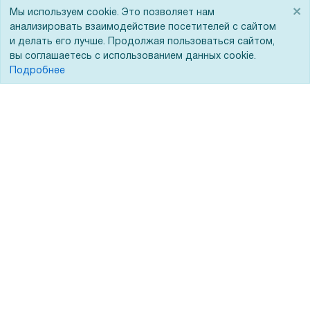
Бренды
×
Мы используем cookie. Это позволяет нам
Для Вас доступно эксклюзивное приложение при
×
ЭДО
заказе этого товара
анализировать взаимодействие посетителей с сайтом
и делать его лучше. Продолжая пользоваться сайтом,
вы соглашаетесь с использованием данных cookie.
Получить скидку
Не показывать
Подробнее
Помощь
Вопрос-ответ
Реквизиты
Гарантии и возврат
Сервисный центр
Вакансии
Обратная связь
Для Таможенного союза
Запрос актов сверки