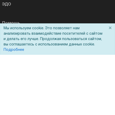
ЭДО
Помощь
×
Мы используем cookie. Это позволяет нам
анализировать взаимодействие посетителей с сайтом
Вопрос-ответ
и делать его лучше. Продолжая пользоваться сайтом,
Реквизиты
вы соглашаетесь с использованием данных cookie.
Подробнее
Гарантии и возврат
Сервисный центр
Вакансии
Обратная связь
Для Таможенного союза
Запрос актов сверки