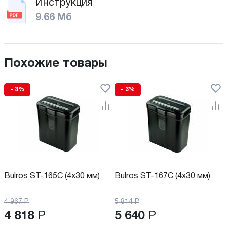
Инструкция
9.66 Мб
Похожие товары
- 3%
- 3%
Bulros ST-165C (4х30 мм)
Bulros ST-167C (4х30 мм)
4 967
Р
5 814
Р
4 818
Р
5 640
Р