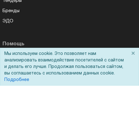
Тендеры
Бренды
ЭДО
Помощь
×
Мы используем cookie. Это позволяет нам
Вопрос-ответ
анализировать взаимодействие посетителей с сайтом
и делать его лучше. Продолжая пользоваться сайтом,
Реквизиты
вы соглашаетесь с использованием данных cookie.
Гарантии и возврат
Подробнее
Сервисный центр
Вакансии
Обратная связь
Для Таможенного союза