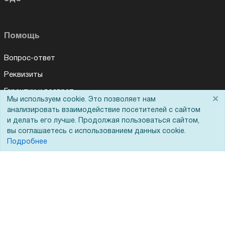
Помощь
Вопрос-ответ
Реквизиты
Гарантии и возврат
×
Мы используем cookie. Это позволяет нам
Сервисный центр
анализировать взаимодействие посетителей с сайтом
и делать его лучше. Продолжая пользоваться сайтом,
Вакансии
вы соглашаетесь с использованием данных cookie.
Обратная связь
Подробнее
Для Таможенного союза
Запрос актов сверки