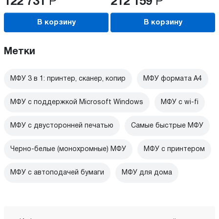
122 731
Р
212 159
Р
В корзину
В корзину
Метки
МФУ 3 в 1: принтер, сканер, копир
МФУ формата А4
МФУ с поддержкой Microsoft Windows
МФУ c wi-fi
МФУ с двусторонней печатью
Самые быстрые МФУ
Черно-белые (монохромные) МФУ
МФУ с принтером
МФУ с автоподачей бумаги
МФУ для дома