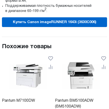
формата A4;
Поддерживаемая плотность бумажных носителей
2
в диапазоне 60–199 г/м
.
Купить Canon imageRUNNER 1643i (3630C006)
Похожие товары
Pantum M7100DW
Pantum BM5100ADW
(BM5100ADW)