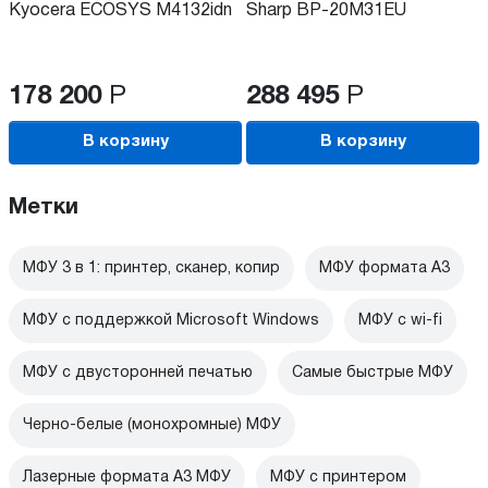
Kyocera ECOSYS M4132idn
Sharp BP-20M31EU
178 200
Р
288 495
Р
В корзину
В корзину
Метки
МФУ 3 в 1: принтер, сканер, копир
МФУ формата А3
МФУ с поддержкой Microsoft Windows
МФУ c wi-fi
МФУ с двусторонней печатью
Самые быстрые МФУ
Черно-белые (монохромные) МФУ
Лазерные формата А3 МФУ
МФУ с принтером