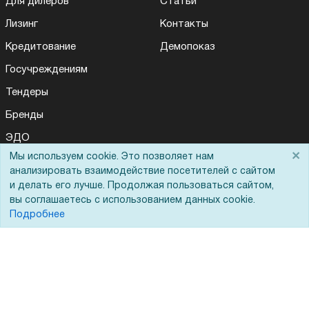
Для дилеров
Статьи
Лизинг
Контакты
Кредитование
Демопоказ
Госучреждениям
Тендеры
Бренды
ЭДО
×
Мы используем cookie. Это позволяет нам
Для Вас доступно эксклюзивное приложение при
×
заказе этого товара
анализировать взаимодействие посетителей с сайтом
и делать его лучше. Продолжая пользоваться сайтом,
Помощь
вы соглашаетесь с использованием данных cookie.
Получить скидку
Не показывать
Подробнее
Вопрос-ответ
Реквизиты
Гарантии и возврат
Сервисный центр