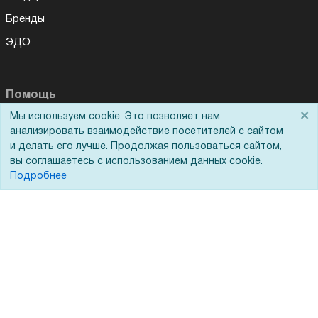
Бренды
ЭДО
Помощь
×
Мы используем cookie. Это позволяет нам
Вопрос-ответ
анализировать взаимодействие посетителей с сайтом
и делать его лучше. Продолжая пользоваться сайтом,
Реквизиты
вы соглашаетесь с использованием данных cookie.
Гарантии и возврат
Подробнее
Сервисный центр
Вакансии
Обратная связь
Для Таможенного союза