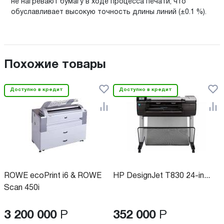
не нагревают бумагу в ходе процесса печати, что
обуславливает высокую точность длины линий (±0.1 %).
Похожие товары
Доступно в кредит
Доступно в кредит
ROWE ecoPrint i6 & ROWE
HP DesignJet T830 24-in...
Scan 450i
3 200 000
Р
352 000
Р