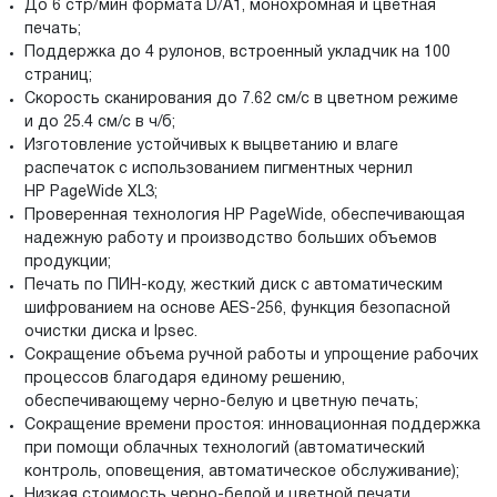
До 6 стр/мин формата D/A1, монохромная и цветная
печать;
Поддержка до 4 рулонов, встроенный укладчик на 100
страниц;
Скорость сканирования до 7.62 см/с в цветном режиме
и до 25.4 см/с в ч/б;
Изготовление устойчивых к выцветанию и влаге
распечаток с использованием пигментных чернил
HP PageWide XL3;
Проверенная технология HP PageWide, обеспечивающая
надежную работу и производство больших объемов
продукции;
Печать по ПИН-коду, жесткий диск с автоматическим
шифрованием на основе AES-256, функция безопасной
очистки диска и Ipsec.
Сокращение объема ручной работы и упрощение рабочих
процессов благодаря единому решению,
обеспечивающему черно-белую и цветную печать;
Сокращение времени простоя: инновационная поддержка
при помощи облачных технологий (автоматический
контроль, оповещения, автоматическое обслуживание);
Низкая стоимость черно-белой и цветной печати