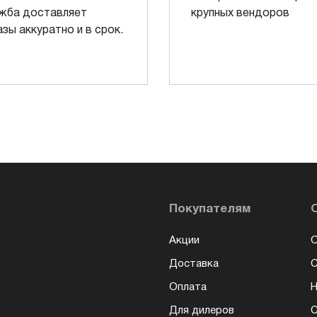
жба доставляет
крупных вендоров
азы аккуратно и в срок.
Покупателям
Акции
О
Доставка
Оплата
Н
Для дилеров
С