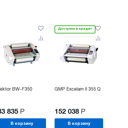
Доступно в кредит
ektor BW-F350
GMP Excelam II 355 Q
83 835
Р
152 038
Р
В корзину
В корзину