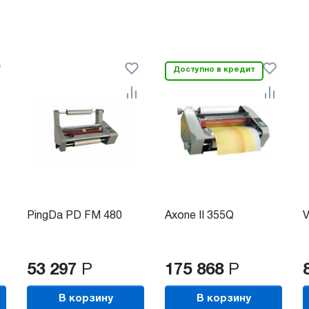
Доступно в кредит
PingDa PD FM 480
Axone II 355Q
V
53 297
Р
175 868
Р
В корзину
В корзину