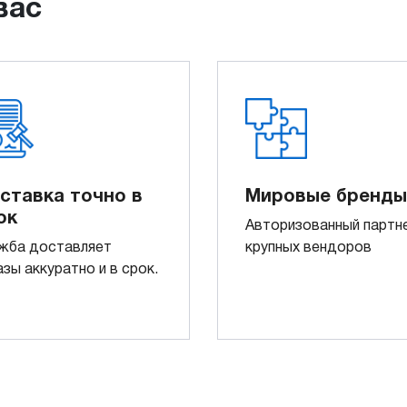
вас
ставка точно в
Мировые бренды
ок
Авторизованный партн
жба доставляет
крупных вендоров
азы аккуратно и в срок.