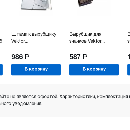
Штамп к вырубщику
Вырубщик для
5
Vektor...
значков Vektor...
з
986
Р
587
Р
В корзину
В корзину
айте не является офертой. Характеристики, комплектация
ного уведомления.