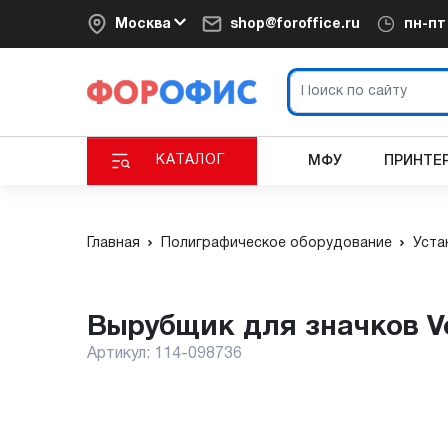
Москва
shop@foroffice.ru
пн-п
КАТАЛОГ
МФУ
ПРИНТЕ
Главная
Полиграфическое оборудование
Уста
Вырубщик для значков V
Артикул:
114-098736