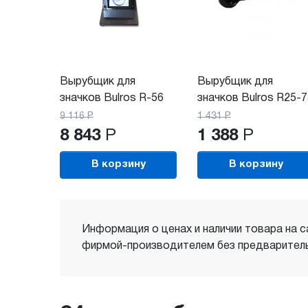
Вырубщик для
Вырубщик для
значков Bulros R-56
значков Bulros R25-7
9 116
Р
1 431
Р
8 843
Р
1 388
Р
В корзину
В корзину
Информация о ценах и наличии товара на с
фирмой-производителем без предваритель