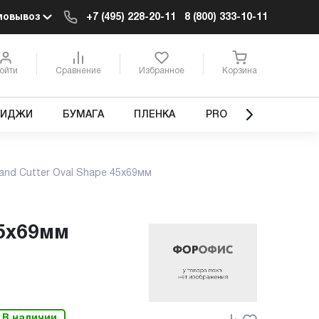
мовывоз
+7 (495) 228-20-11
8 (800) 333-10-11
ойти
Сравнение
Избранное
Корзина
РИДЖИ
БУМАГА
ПЛЕНКА
PRO
and Cutter Oval Shape 45x69мм
45x69мм
В наличии