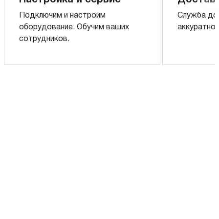
Настройка и сервис
Доставк
Подключим и настроим
Служба до
оборудование. Обучим ваших
аккуратно 
сотрудников.