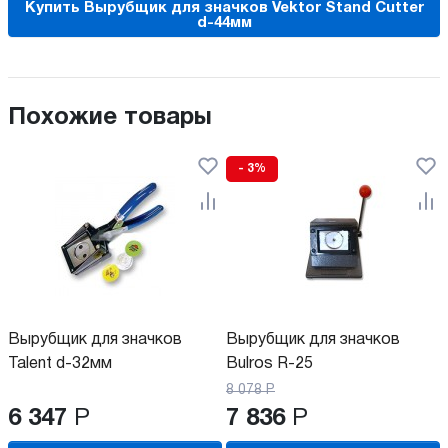
Купить Вырубщик для значков Vektor Stand Cutter
d-44мм
Похожие товары
- 3%
Вырубщик для значков
Вырубщик для значков
Talent d-32мм
Bulros R-25
8 078
Р
6 347
Р
7 836
Р