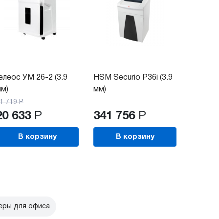
елеос УМ 26-2 (3.9
HSM Securio P36i (3.9
м)
мм)
1 719
Р
20 633
Р
341 756
Р
В корзину
В корзину
ры для офиса