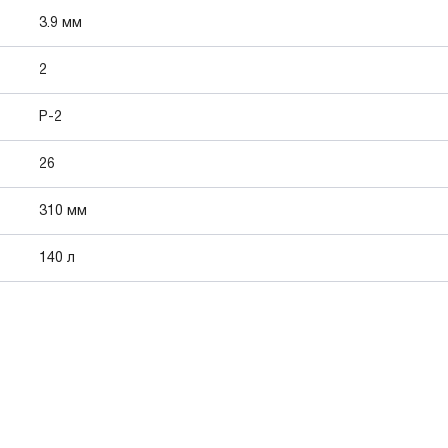
3.9 мм
2
P-2
26
310 мм
140 л