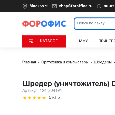
Москва
shop@foroffice.ru
пн-п
КАТАЛОГ
МФУ
ПРИНТЕ
Главная
Оргтехника и компьютеры
Шредеры
Шредер (уничтожитель) D
Артикул:
124-204191
5
из
5