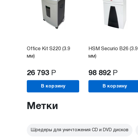
Office Kit S220 (3.9
HSM Securio B26 (3.9
мм)
мм)
26 793
Р
98 892
Р
В корзину
В корзину
Метки
Шредеры для уничтожения CD и DVD дисков