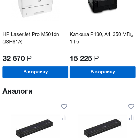
HP LaserJet Pro M501dn
Катюша P130, A4, 350 МГц,
(J8H61A)
1 Гб
32 670
Р
15 225
Р
В корзину
В корзину
Аналоги