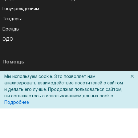
Госучреждениям
Тендеры
Бренды
ЭДО
Помощь
×
Вопрос-ответ
Мы используем cookie. Это позволяет нам
анализировать взаимодействие посетителей с сайтом
Реквизиты
и делать его лучше. Продолжая пользоваться сайтом,
вы соглашаетесь с использованием данных cookie.
Гарантии и возврат
Подробнее
Сервисный центр
Вакансии
Обратная связь
Для Таможенного союза