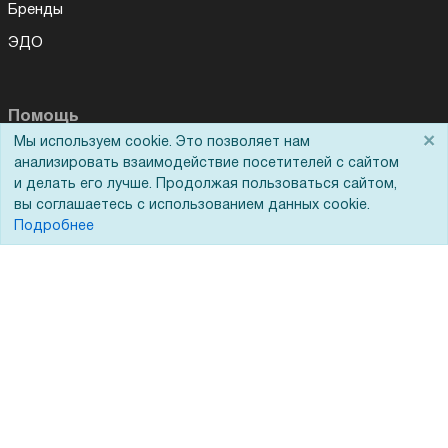
Бренды
ЭДО
Помощь
×
Мы используем cookie. Это позволяет нам
Вопрос-ответ
анализировать взаимодействие посетителей с сайтом
и делать его лучше. Продолжая пользоваться сайтом,
Реквизиты
вы соглашаетесь с использованием данных cookie.
Подробнее
Гарантии и возврат
Сервисный центр
Вакансии
Обратная связь
Для Таможенного союза
Запрос актов сверки