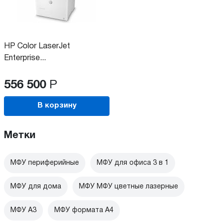
HP Color LaserJet
Enterprise...
556 500
Р
В корзину
Метки
МФУ периферийные
МФУ для офиса 3 в 1
МФУ для дома
МФУ МФУ цветные лазерные
МФУ А3
МФУ формата А4