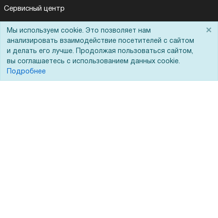
Сервисный центр
Вакансии
×
Мы используем cookie. Это позволяет нам
Обратная связь
анализировать взаимодействие посетителей с сайтом
и делать его лучше. Продолжая пользоваться сайтом,
Для Таможенного союза
вы соглашаетесь с использованием данных cookie.
Подробнее
Запрос актов сверки
© 2002 - 2026 Форофис – поставки оборудования для бизнеса:
полиграфического, банковского, презентационного и оргтехники
На информационном ресурсе применяются
рекомендательные
технологии
Наш сайт защищен с помощью Yandex SmartCaptcha и
соответствует
политике обработки данных
Политика обработки персональных данных
Согласие на обработку персональных данных