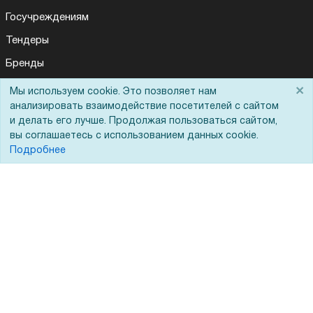
Госучреждениям
Тендеры
Бренды
ЭДО
×
Мы используем cookie. Это позволяет нам
анализировать взаимодействие посетителей с сайтом
и делать его лучше. Продолжая пользоваться сайтом,
вы соглашаетесь с использованием данных cookie.
Помощь
Подробнее
Вопрос-ответ
Реквизиты
Гарантии и возврат
Сервисный центр
Вакансии
Обратная связь
Для Таможенного союза