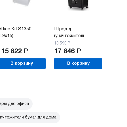
ffice Kit S1350
Шредер
1.9x15)
(уничтожитель
документов)...
18 590
Р
115 822
Р
17 846
Р
В корзину
В корзину
ры для офиса
ичтожители бумаг для дома