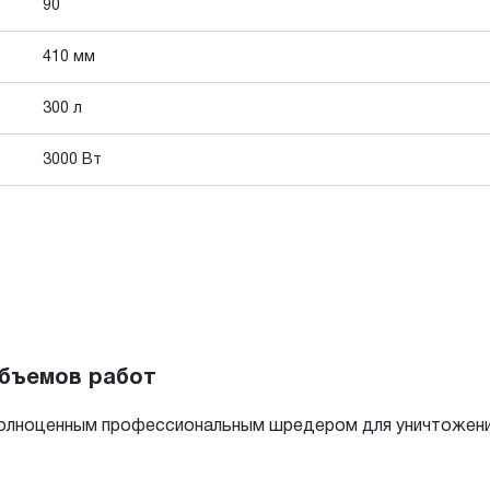
90
410 мм
300 л
3000 Вт
объемов работ
 полноценным профессиональным шредером для уничтожен