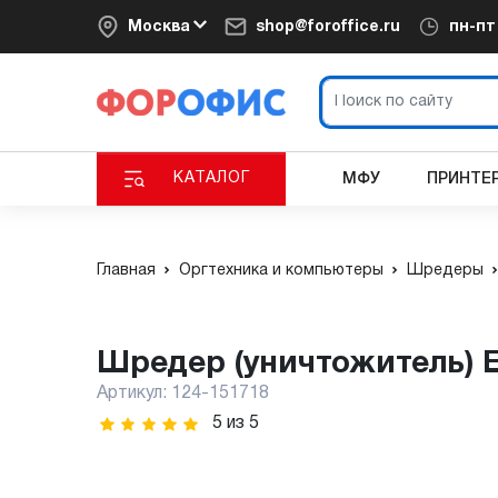
Москва
shop@foroffice.ru
пн-п
КАТАЛОГ
МФУ
ПРИНТЕ
Главная
Оргтехника и компьютеры
Шредеры
Шредер (уничтожитель) 
Артикул:
124-151718
5
из
5