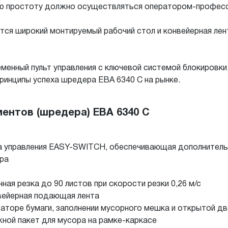
сю простоту должно осуществляться оператором-профес
ся широкий монтируемый рабочий стол и конвейерная лен
еменный пульт управления с ключевой системой блокировки
ринципы успеха шредера EBA 6340 C на рынке.
ентов (шредера) EBA 6340 C
а управления EASY-SWITCH, обеспечивающая дополнитель
ра
я резка до 90 листов при скорости резки 0,26 м/с
вейерная подающая лента
заторе бумаги, заполнении мусорного мешка и открытой д
ной пакет для мусора на рамке-каркасе