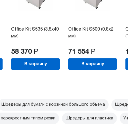
Office Kit S535 (3.8x40
Office Kit S500 (0.8x2
O
мм)
мм)
(
58 370
Р
71 554
Р
В корзину
В корзину
Шредеры для бумаги с корзиной большого объема
Шреде
перекрестным типом резки
Шредеры для пластика
Ун