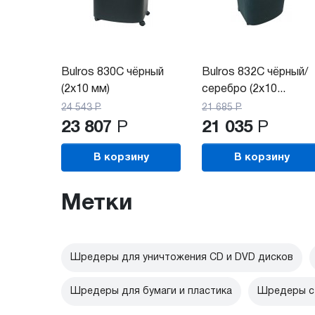
Bulros 830C чёрный
Bulros 832C чёрный/
(2x10 мм)
серебро (2x10...
24 543
Р
21 685
Р
23 807
Р
21 035
Р
В корзину
В корзину
Метки
Шредеры для уничтожения CD и DVD дисков
Шредеры для бумаги и пластика
Шредеры с 