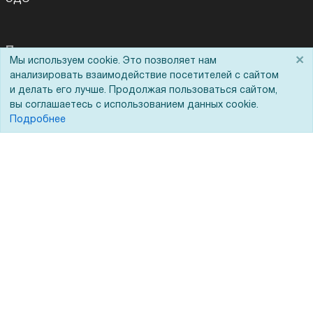
Помощь
×
Мы используем cookie. Это позволяет нам
анализировать взаимодействие посетителей с сайтом
Вопрос-ответ
и делать его лучше. Продолжая пользоваться сайтом,
Реквизиты
вы соглашаетесь с использованием данных cookie.
Подробнее
Гарантии и возврат
Сервисный центр
Вакансии
Обратная связь
Для Таможенного союза
Запрос актов сверки