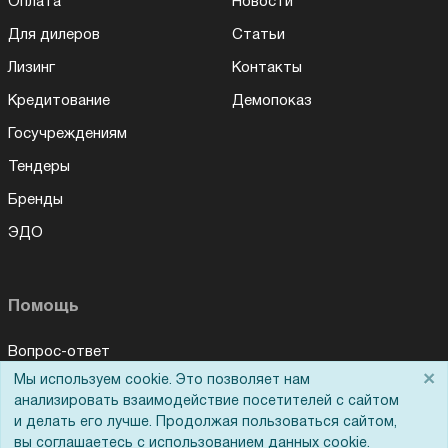
Оплата
Новости
Для дилеров
Статьи
Лизинг
Контакты
Кредитование
Демопоказ
Госучреждениям
Тендеры
Бренды
ЭДО
Помощь
Вопрос-ответ
×
Мы используем cookie. Это позволяет нам
Реквизиты
анализировать взаимодействие посетителей с сайтом
Гарантии и возврат
и делать его лучше. Продолжая пользоваться сайтом,
вы соглашаетесь с использованием данных cookie.