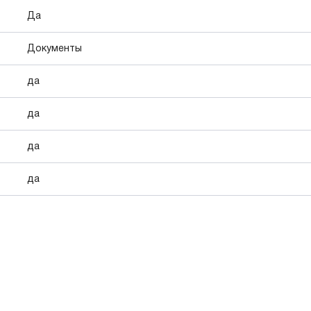
Да
Документы
да
да
да
да