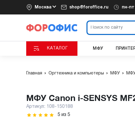
Москва
shop@foroffice.ru
пн-п
КАТАЛОГ
МФУ
ПРИНТЕ
Главная
Оргтехника и компьютеры
МФУ
МФУ
МФУ Canon i-SENSYS MF2
Артикул:
108-150188
5
из
5