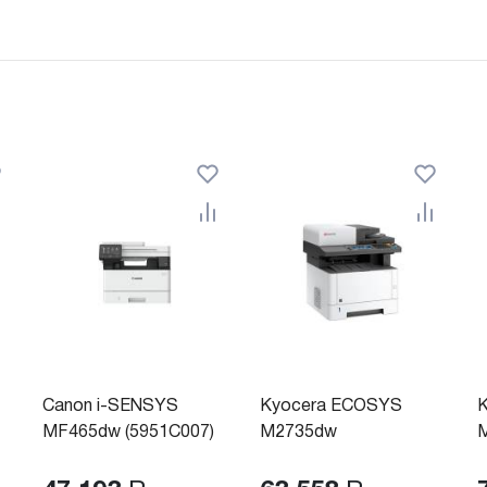
Canon i-SENSYS
Kyocera ECOSYS
MF465dw (5951C007)
M2735dw
M