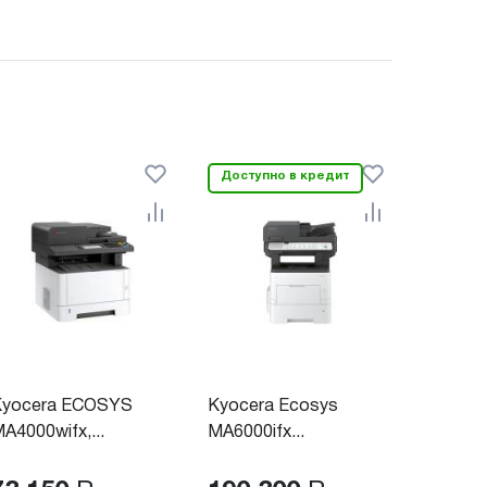
Доступно в кредит
Kyocera ECOSYS
Kyocera Ecosys
A4000wifx,...
MA6000ifx...