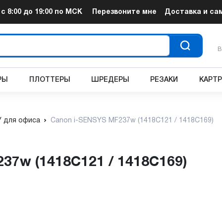
т
с 8:00 до 19:00
по МСК
Перезвоните мне
Доставка и са
В
РЫ
ПЛОТТЕРЫ
ШРЕДЕРЫ
РЕЗАКИ
КАРТ
 для офиса
Canon i-SENSYS MF237w (1418C121 / 1418C169)
37w (1418C121 / 1418C169)