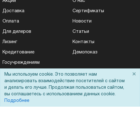
Акции
О нас
Доставка
Сертификаты
Оплата
Новости
Для дилеров
Статьи
Лизинг
Контакты
Кредитование
Демопоказ
Госучреждениям
Тендеры
×
Мы используем cookie. Это позволяет нам
анализировать взаимодействие посетителей с сайтом
Бренды
и делать его лучше. Продолжая пользоваться сайтом,
ЭДО
вы соглашаетесь с использованием данных cookie.
Подробнее
Помощь
Вопрос-ответ