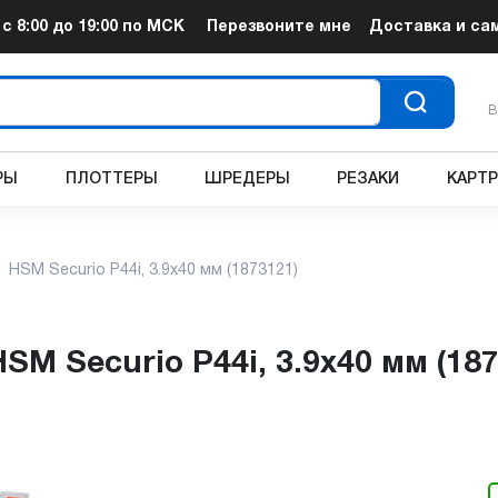
т
с 8:00 до 19:00
по МСК
Перезвоните мне
Доставка и са
В
РЫ
ПЛОТТЕРЫ
ШРЕДЕРЫ
РЕЗАКИ
КАРТ
HSM Securio P44i, 3.9x40 мм (1873121)
HSM Securio P44i, 3.9x40 мм (18