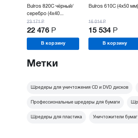
Bulros 820C чёрный/
Bulros 610C (4x50 мм
серебро (4x40...
23 171
Р
16 014
Р
22 476
Р
15 534
Р
В корзину
В корзину
Метки
Шредеры для уничтожения CD и DVD дисков
Профессиональные шредеры для бумаги
Шр
Шредеры для пластика
Уничтожители бумаг