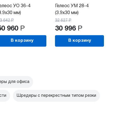
елеос УО 36-4
Гелеос УМ 28-4
3.9x30 мм)
(3.9x30 мм)
3 642
Р
32 627
Р
50 960
Р
30 996
Р
В корзину
В корзину
ры для офиса
сти
Шредеры с перекрестным типом резки