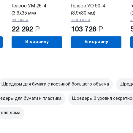
)
Гелеос УМ 26-4
Гелеос УО 90-4
Г
(3.9x35 мм)
(3.9х30 мм)
(
23 465
Р
109 187
Р
5
22 292
Р
103 728
Р
В корзину
В корзину
Шредеры для бумаги с корзиной большого объема
Шреде
едеры для бумаги и пластика
Шредеры 3 уровня секретно
 для дома