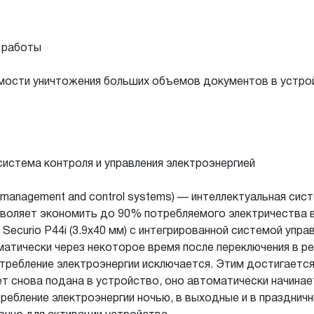
 работы
мости уничтожения больших объемов документов в устро
система контроля и управления электроэнергией
anagement and control systems) — интеллектуальная сист
зволяет экономить до 90% потребляемого электричества 
ecurio P44i (3.9x40 мм) с интегрирован­ной системой упра
атически через некоторое время после переключения в р
требление электроэнергии исключается. Этим достигается
ет снова подана в устройство, оно автоматически начина
ебление электроэнергии ночью, в выходные и в праздничн