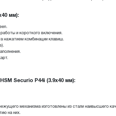
40 мм):
een.
аботы и короткого включения.
а нажатием комбинации клавиш.
).
аполнения.
арт.
M Securio P44i (3.9x40 мм):
ежущего механизма изготовлены из стали наивысшего кач
ию на них.