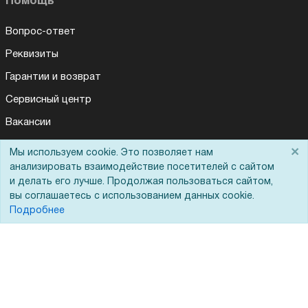
Помощь
Вопрос-ответ
Реквизиты
Гарантии и возврат
Сервисный центр
Вакансии
Обратная связь
×
Мы используем cookie. Это позволяет нам
анализировать взаимодействие посетителей с сайтом
Для Таможенного союза
и делать его лучше. Продолжая пользоваться сайтом,
вы соглашаетесь с использованием данных cookie.
Подробнее
Запрос актов сверки
© 2002 - 2026 Форофис – поставки оборудования для бизнеса:
полиграфического, банковского, презентационного и оргтехники