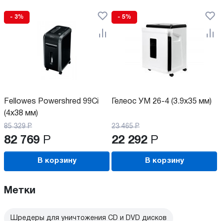
- 3%
- 5%
Fellowes Powershred 99Ci
Гелеос УМ 26-4 (3.9x35 мм)
(4x38 мм)
85 329
Р
23 465
Р
82 769
Р
22 292
Р
В корзину
В корзину
Метки
Шредеры для уничтожения CD и DVD дисков