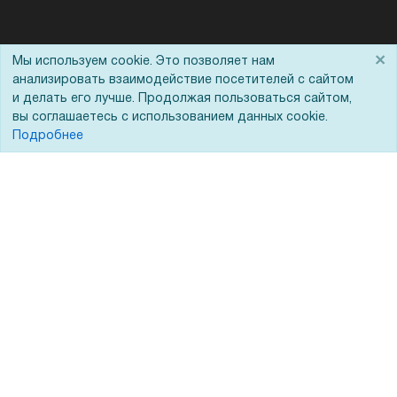
Помощь
×
Мы используем cookie. Это позволяет нам
анализировать взаимодействие посетителей с сайтом
Вопрос-ответ
и делать его лучше. Продолжая пользоваться сайтом,
вы соглашаетесь с использованием данных cookie.
Реквизиты
Подробнее
Гарантии и возврат
Сервисный центр
Вакансии
Обратная связь
Для Таможенного союза
Запрос актов сверки