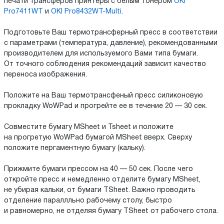
печати трансферов принтеры с белым тонером
OKI
Pro7411WT
и
OKI Pro8432WT-Multi
.
Подготовьте Ваш термотрансферный пресс в соответствии
с параметрами (температура, давление), рекомендованными
производителем для используемого Вами типа бумаги.
От точного соблюдения рекомендаций зависит качество
переноса изображения.
Положите на Ваш термотрансфеный пресс силиконовую
прокладку WoWPad и прогрейте ее в течение 20 — 30 сек.
Совместите бумагу MSheet и Tsheet и положите
на прогретую WoWPad бумагой MSheet вверх. Сверху
положите пергаментную бумагу (кальку).
Прижмите бумаги прессом на 40 — 50 сек. После чего
откройте пресс и немедленно отделите бумагу MSheet,
не убирая кальки, от бумаги TSheet. Важно проводить
отделение параллльно рабочему столу, быстро
и равномерно, не отделяя бумагу TSheet от рабочего стола.