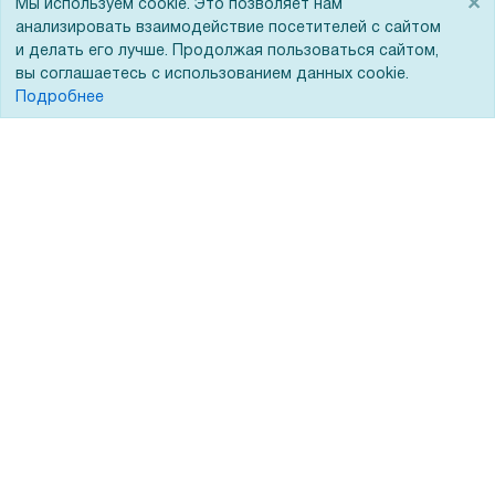
×
Для дилеров
Статьи
Мы используем cookie. Это позволяет нам
анализировать взаимодействие посетителей с сайтом
Лизинг
Контакты
и делать его лучше. Продолжая пользоваться сайтом,
вы соглашаетесь с использованием данных cookie.
Кредитование
Демопоказ
Подробнее
Госучреждениям
Тендеры
Бренды
ЭДО
Помощь
Вопрос-ответ
Реквизиты
Гарантии и возврат
Сервисный центр