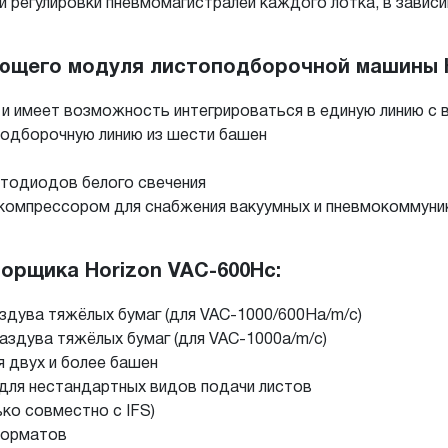
регулировки пневмомагистралей каждого лотка, в зависим
ющего модуля листоподборочной машины H
и имеет возможность интегрироваться в единую линию с
подборочную линию из шести башен
етодиодов белого свечения
компрессором для снабжения вакуумных и пневмокоммуни
орщика Horizon VAC-600Hc:
здува тяжёлых бумаг (для VAC-1000/600Ha/m/c)
здува тяжёлых бумаг (для VAC-1000a/m/c)
 двух и более башен
 для нестандартных видов подачи листов
ко совместно с IFS)
 форматов