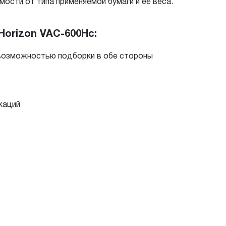
ости от типа применяемой бумаги и её веса.
orizon VAC-600Hc:
 возможностью подборки в обе стороны
каций