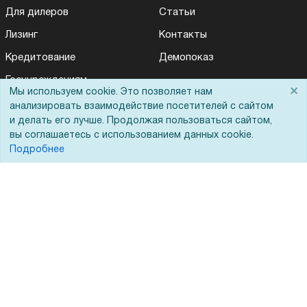
Для дилеров
Статьи
Лизинг
Контакты
Кредитование
Демопоказ
Госучреждениям
×
Мы используем cookie. Это позволяет нам
Тендеры
анализировать взаимодействие посетителей с сайтом
и делать его лучше. Продолжая пользоваться сайтом,
Бренды
вы соглашаетесь с использованием данных cookie.
ЭДО
Подробнее
Помощь
Вопрос-ответ
Реквизиты
Гарантии и возврат
Сервисный центр