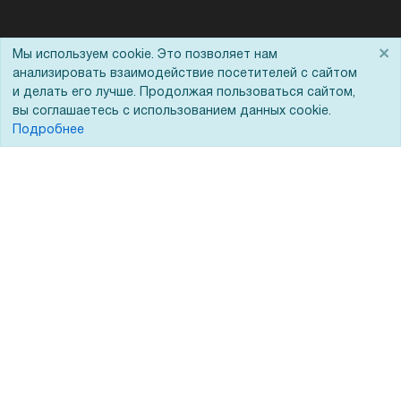
Помощь
×
Мы используем cookie. Это позволяет нам
анализировать взаимодействие посетителей с сайтом
Вопрос-ответ
и делать его лучше. Продолжая пользоваться сайтом,
вы соглашаетесь с использованием данных cookie.
Реквизиты
Подробнее
Гарантии и возврат
Сервисный центр
Вакансии
Обратная связь
Для Таможенного союза
Запрос актов сверки