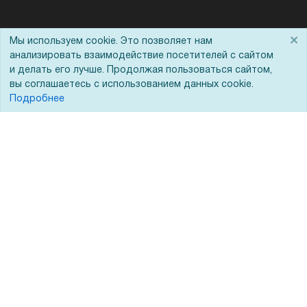
Помощь
×
Мы используем cookie. Это позволяет нам
анализировать взаимодействие посетителей с сайтом
Вопрос-ответ
и делать его лучше. Продолжая пользоваться сайтом,
вы соглашаетесь с использованием данных cookie.
Реквизиты
Подробнее
Гарантии и возврат
Сервисный центр
Вакансии
Обратная связь
Для Таможенного союза
Запрос актов сверки