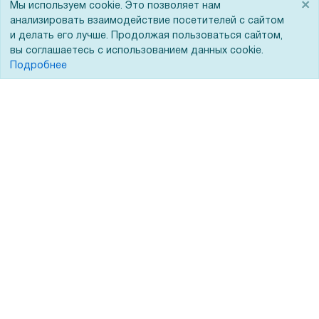
×
Мы используем cookie. Это позволяет нам
Госучреждениям
анализировать взаимодействие посетителей с сайтом
Тендеры
и делать его лучше. Продолжая пользоваться сайтом,
вы соглашаетесь с использованием данных cookie.
Бренды
Подробнее
ЭДО
Помощь
Вопрос-ответ
Реквизиты
Гарантии и возврат
Сервисный центр
Вакансии
Обратная связь
Для Таможенного союза