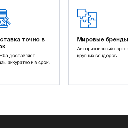
ставка точно в
Мировые бренды
ок
Авторизованный партн
жба доставляет
крупных вендоров
азы аккуратно и в срок.