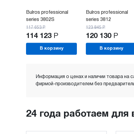
Bulros professional
Bulros professional
series 3802S
series 3812
117 653
Р
123 845
Р
114 123
Р
120 130
Р
В корзину
В корзину
Информация о ценах и наличии товара на с
фирмой-производителем без предваритель
24 года работаем для 