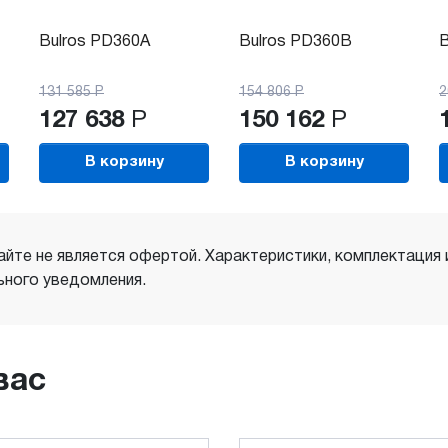
Bulros PD360A
Bulros PD360B
B
131 585
Р
154 806
Р
2
127 638
Р
150 162
Р
В корзину
В корзину
айте не является офертой. Характеристики, комплектация
ного уведомления.
вас