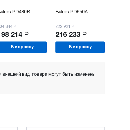
ulros PD480B
Bulros PD650A
04 344
Р
222 921
Р
198 214
Р
216 233
Р
В корзину
В корзину
 и внешний вид товара могут быть изменены