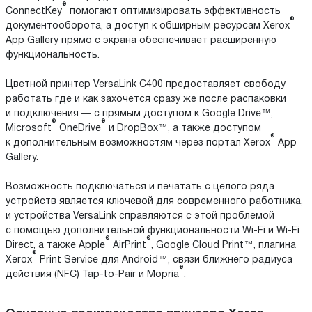
®
ConnectKey
помогают оптимизировать эффективность
®
документооборота, а доступ к обширным ресурсам Xerox
App Gallery прямо с экрана обеспечивает расширенную
функциональность.
Цветной принтер VersaLink C400 предоставляет свободу
работать где и как захочется сразу же после распаковки
и подключения — с прямым доступом к Google Drive™,
®
®
Microsoft
OneDrive
и DropBox™, а также доступом
®
к дополнительным возможностям через портал Xerox
App
Gallery.
Возможность подключаться и печатать с целого ряда
устройств является ключевой для современного работника,
и устройства VersaLink справляются с этой проблемой
с помощью дополнительной функциональности Wi-Fi и Wi-Fi
®
®
Direct, а также Apple
AirPrint
, Google Cloud Print™, плагина
®
Xerox
Print Service для Android™, связи ближнего радиуса
®
действия (NFC) Tap-to-Pair и Mopria
.