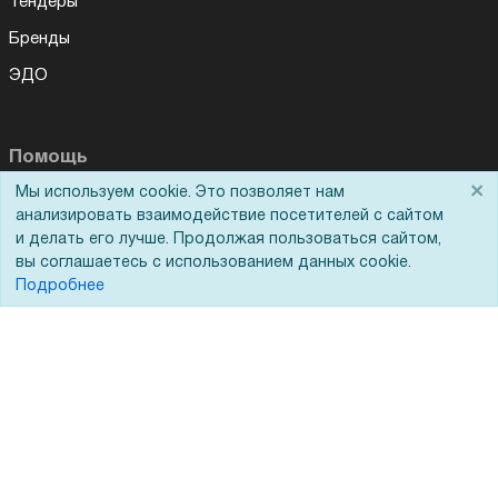
Тендеры
Бренды
ЭДО
Помощь
×
Мы используем cookie. Это позволяет нам
Вопрос-ответ
анализировать взаимодействие посетителей с сайтом
и делать его лучше. Продолжая пользоваться сайтом,
Реквизиты
вы соглашаетесь с использованием данных cookie.
Гарантии и возврат
Подробнее
Сервисный центр
Вакансии
Обратная связь
Для Таможенного союза