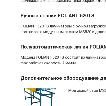
ламинирование в небольших типографиях, где 
Ручные станки FOLIANT 520TS
FOLIANT 520TS ламинаторы с ручной загрузко
поставлен с модульным столом MS520 и допол
Полуавтоматическая линия FOLIA
Модели FOLIANT 520TS состоят из ламинатора 
max рабочая скорость 7 м/мин.
Дополнительное обородувание дл
Модульный стол MS