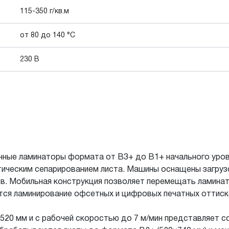
115-350 г/кв.м
от 80 до 140 °C
230 В
нные ламинаторы формата от В3+ до В1+ начального уровн
атическим сепарированием листа. Машины оснащены загру
ов. Мобильная конструкция позволяет перемещать ламина
тся ламинирование офсетных и цифровых печатных оттиск
20 мм и с рабочей скоростью до 7 м/мин представляет со