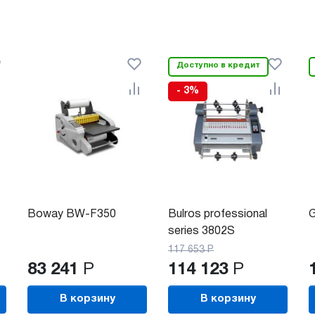
Доступно в кредит
- 3%
Boway BW-F350
Bulros professional
G
series 3802S
117 653
Р
83 241
Р
114 123
Р
В корзину
В корзину