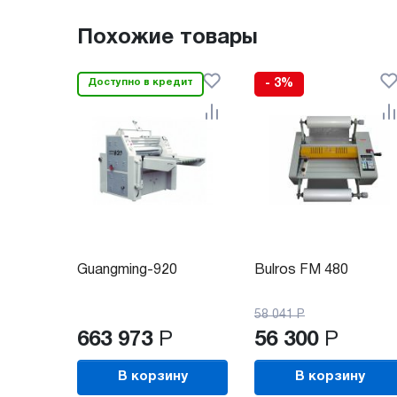
Похожие товары
Доступно в кредит
- 3%
Guangming-920
Bulros FM 480
58 041
Р
663 973
Р
56 300
Р
В корзину
В корзину