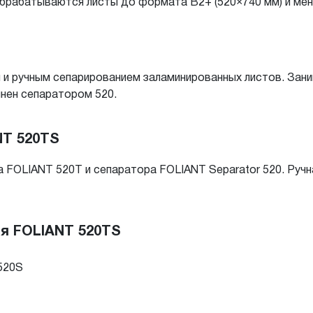
обрабатываются листы до формата B2+ (520×740 мм) и ме
й и ручным сепарированием заламинированных листов. За
нен сепаратором 520.
NT 520TS
FOLIANT 520T и сепаратора FOLIANT Separator 520. Ручна
я FOLIANT 520TS
520S