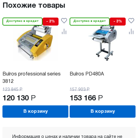
Похожие товары
Доступно в кредит
- 3%
Доступно в кредит
- 3%
Bulros professional series
Bulros PD480A
3812
123 845
Р
157 903
Р
120 130
Р
153 166
Р
В корзину
В корзину
Информация о ценах и наличии товара на сайте не