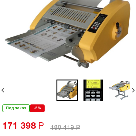
Под заказ
-5%
171 398
Р
180 419
Р