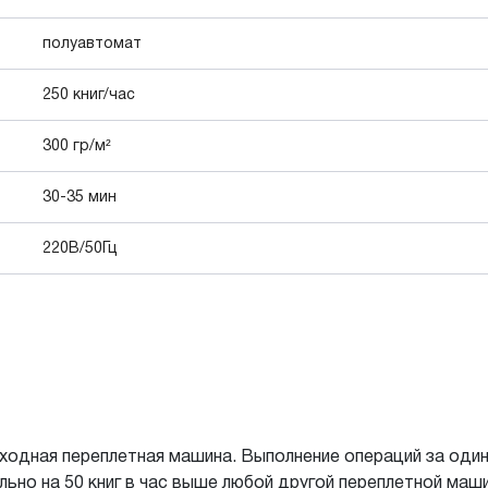
полуавтомат
250 книг/час
300 гр/м²
30-35 мин
220В/50Гц
одная переплетная машина. Выполнение операций за один 
ьно на 50 книг в час выше любой другой переплетной маши