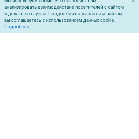
×
Мы используем cookie. Это позволяет нам
Помощь
анализировать взаимодействие посетителей с сайтом
и делать его лучше. Продолжая пользоваться сайтом,
Вопрос-ответ
вы соглашаетесь с использованием данных cookie.
Реквизиты
Подробнее
Гарантии и возврат
Сервисный центр
Вакансии
Обратная связь
Для Таможенного союза
Запрос актов сверки
© 2002 - 2026 Форофис – поставки оборудования для бизнеса:
полиграфического, банковского, презентационного и оргтехники