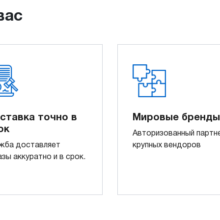
вас
ставка точно в
Мировые бренды
ок
Авторизованный партн
жба доставляет
крупных вендоров
азы аккуратно и в срок.