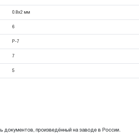
0.8x2 мм
6
P-7
7
5
 документов, произведённый на заводе в России.