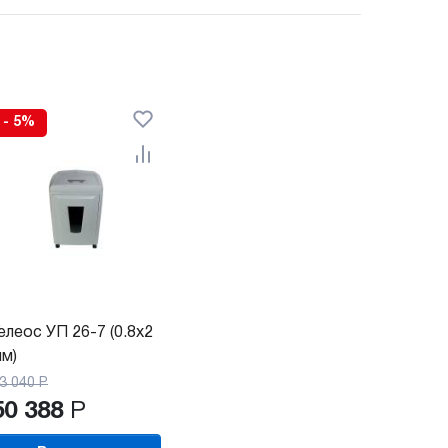
- 5%
елеос УП 26-7 (0.8х2
м)
3 040
Р
50 388
Р