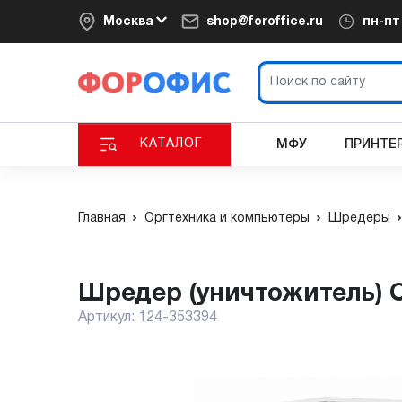
Москва
shop@foroffice.ru
пн-п
КАТАЛОГ
МФУ
ПРИНТЕ
Главная
Оргтехника и компьютеры
Шредеры
Шредер (уничтожитель) O
Артикул:
124-353394