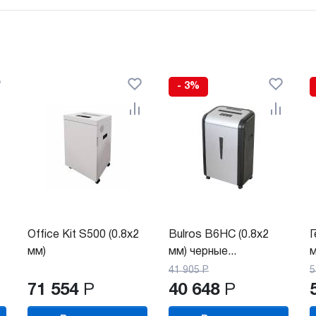
- 3%
Office Kit S500 (0.8x2
Bulros B6HC (0.8x2
Г
мм)
мм) черные...
м
41 905
Р
5
71 554
Р
40 648
Р