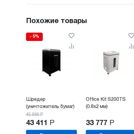
Похожие товары
- 5%
Шредер
Office Kit S200TS
(уничтожитель бумаг)
(0.8x2 мм)
Гелеос...
45 696
Р
43 411
Р
33 777
Р