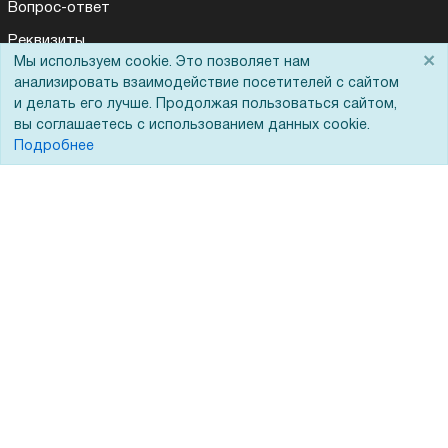
Вопрос-ответ
Реквизиты
×
Мы используем cookie. Это позволяет нам
Гарантии и возврат
анализировать взаимодействие посетителей с сайтом
и делать его лучше. Продолжая пользоваться сайтом,
Сервисный центр
вы соглашаетесь с использованием данных cookie.
Вакансии
Подробнее
Обратная связь
Для Таможенного союза
Запрос актов сверки
© 2002 - 2026 Форофис – поставки оборудования для бизнеса:
полиграфического, банковского, презентационного и оргтехники
На информационном ресурсе применяются
рекомендательные
технологии