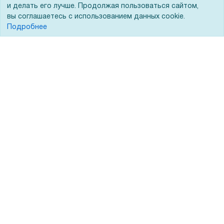
и делать его лучше. Продолжая пользоваться сайтом,
вы соглашаетесь с использованием данных cookie.
Подробнее
Помощь
Вопрос-ответ
Реквизиты
Гарантии и возврат
Сервисный центр
Вакансии
Обратная связь
Для Таможенного союза
Запрос актов сверки