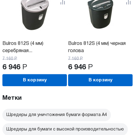
Bulros 812S (4 мм)
Bulros 812S (4 мм) черная
серебряная...
голова
7 160
Р
7 160
Р
6 946
Р
6 946
Р
В корзину
В корзину
Метки
Шредеры для уничтожения бумаги формата А4
Шредеры для бумаги с высокой производительностью