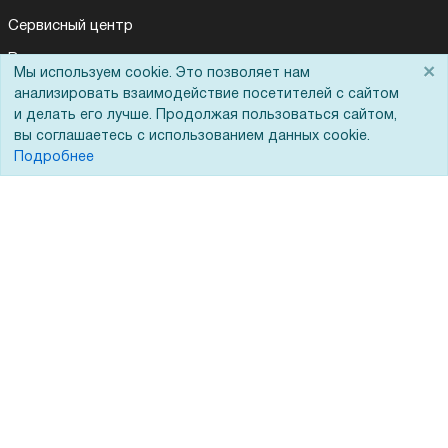
Сервисный центр
Вакансии
×
Мы используем cookie. Это позволяет нам
Для Вас доступно эксклюзивное приложение при
×
Обратная связь
заказе этого товара
анализировать взаимодействие посетителей с сайтом
и делать его лучше. Продолжая пользоваться сайтом,
Для Таможенного союза
вы соглашаетесь с использованием данных cookie.
Получить скидку
Не показывать
Подробнее
Запрос актов сверки
© 2002 - 2026 Форофис – поставки оборудования для бизнеса:
полиграфического, банковского, презентационного и оргтехники
На информационном ресурсе применяются
рекомендательные
технологии
Наш сайт защищен с помощью Yandex SmartCaptcha и
соответствует
политике обработки данных
Политика обработки персональных данных