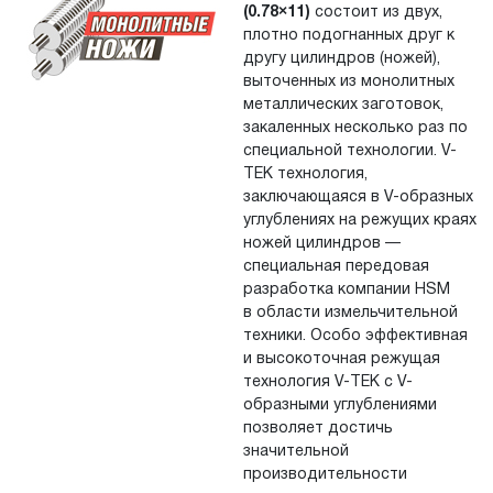
(0.78×11)
состоит из двух,
плотно подогнанных друг к
другу цилиндров (ножей),
выточенных из монолитных
металлических заготовок,
закаленных несколько раз по
специальной технологии. V-
TEK технология,
заключающаяся в V-образных
углублениях на режущих краях
ножей цилиндров —
специальная передовая
разработка компании HSM
в области измельчительной
техники. Особо эффективная
и высокоточная режущая
технология V-TEK с V-
образными углублениями
позволяет достичь
значительной
производительности