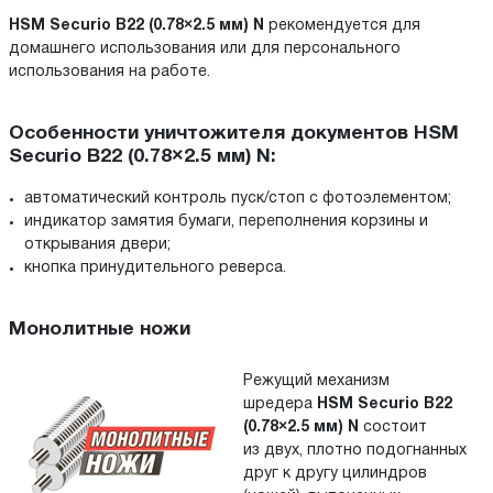
HSM Securio B22 (0.78×2.5 мм) N
рекомендуется для
домашнего использования или для персонального
использования на работе.
Особенности уничтожителя документов HSM
Securio B22 (0.78×2.5 мм) N:
автоматический контроль пуск/стоп с
фотоэлементом;
индикатор замятия бумаги, переполнения корзины и
открывания двери;
кнопка принудительного реверса.
Монолитные ножи
Режущий механизм
шредера
HSM Securio B22
(0.78×2.5 мм) N
состоит
из двух, плотно подогнанных
друг к
другу цилиндров