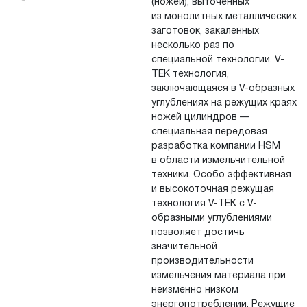
(ножей), выточенных
из
монолитных металлических
заготовок, закаленных
несколько раз по
специальной технологии. V-
TEK технология,
заключающаяся в
V-образных
углублениях на
режущих краях
ножей цилиндров
—
специальная передовая
разработка компании HSM
в области измельчительной
техники. Особо эффективная
и высокоточная режущая
технология V-TEK с
V-
образными углублениями
позволяет достичь
значительной
производительности
измельчения материала при
неизменно низком
энергопотреблении. Режущие