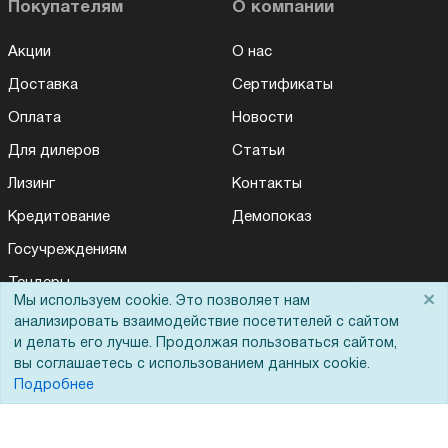
Покупателям
О компании
Акции
О нас
Доставка
Сертификаты
Оплата
Новости
Для дилеров
Статьи
Лизинг
Контакты
Кредитование
Демопоказ
Госучреждениям
Тендеры
×
Мы используем cookie. Это позволяет нам
Для Вас доступно эксклюзивное приложение при
×
Бренды
заказе этого товара
анализировать взаимодействие посетителей с сайтом
и делать его лучше. Продолжая пользоваться сайтом,
ЭДО
вы соглашаетесь с использованием данных cookie.
Получить скидку
Не показывать
Подробнее
Помощь